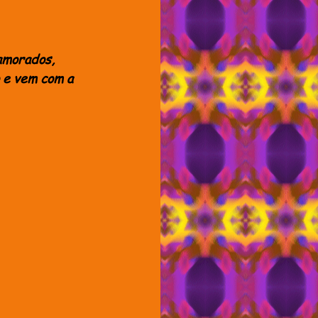
amorados, 
o e vem com a 