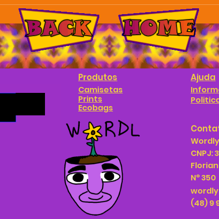
Produtos
Ajuda
Camisetas
Inform
Prints
>
Politi
Ecobags
Conta
Wordl
CNPJ: 
Florian
N° 350
wordl
(48) 9 