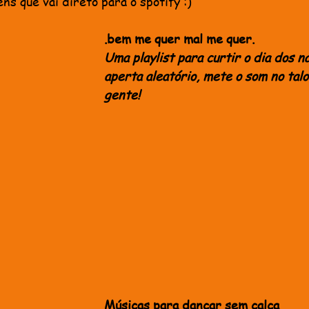
ens que vai direto para o spotify :)
.bem me quer mal me quer.
Uma playlist para curtir o dia dos n
aperta aleatório, mete o som no tal
gente!
Músicas para dançar sem calça