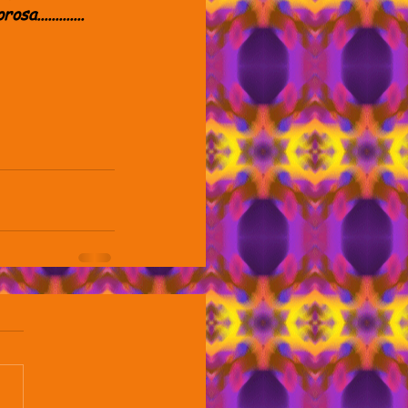
.............