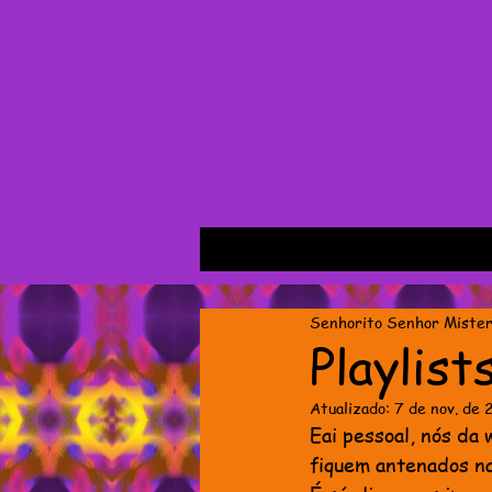
Senhorito Senhor Mister
Playlist
Atualizado:
7 de nov. de
Eai pessoal, nós da
fiquem antenados nas