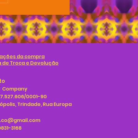
ações da compra
ca de Troca e Devolução
to
y Company
37.527.606/0001-90
ópolis
, Trindade, Rua Europa
y.co@gmail
.com
9831-3168