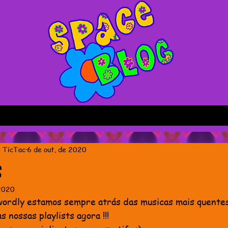
Pagina inicial
 TicTac
6 de out. de 2020
s
 2020
 wordly estamos sempre atrás das musicas mais quentes
 nossas playlists agora !!! 