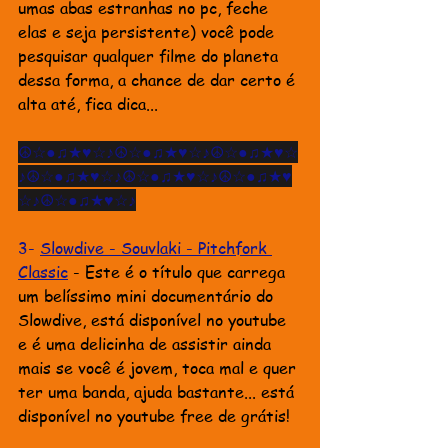
umas abas estranhas no pc, feche 
elas e seja persistente) você pode 
pesquisar qualquer filme do planeta 
dessa forma, a chance de dar certo é 
alta até, fica dica...
☮☆●♫★♥☆♪☮☆●♫★♥☆♪☮☆●♫★♥☆
♪☮☆●♫★♥☆♪☮☆●♫★♥☆♪☮☆●♫★♥
☆♪☮☆●♫★♥☆♪
3- 
Slowdive - Souvlaki - Pitchfork 
Classic
- E
ste é o título que carrega 
um belíssimo mini documentário do 
Slowdive, está disponível no youtube 
e é uma delicinha de assistir ainda 
mais se você é jovem, toca mal e quer 
ter uma banda, ajuda bastante... está 
disponível no youtube free de grátis!