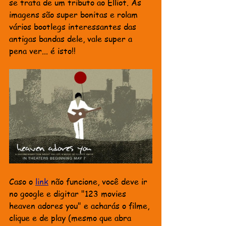
se trata de um tributo ao Elliot. As 
imagens são super bonitas e rolam 
vários bootlegs interessantes das 
antigas bandas dele, vale super a 
pena ver... é isto!! 
Caso o 
link
 não funcione, você deve ir 
no google e digitar "123 movies 
heaven adores you" e acharás o filme, 
clique e de play (mesmo que abra 