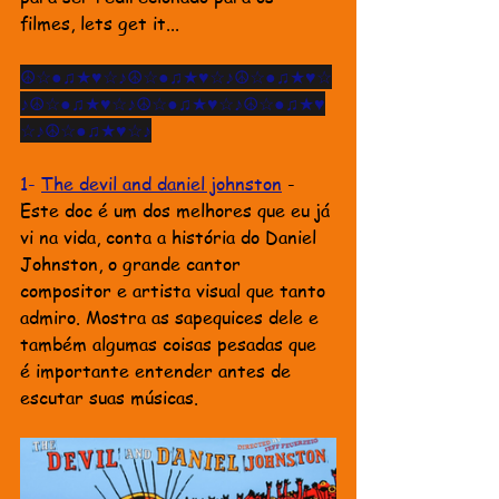
filmes, lets get it...
☮☆●♫★♥☆♪☮☆●♫★♥☆♪☮☆●♫★♥☆
♪☮☆●♫★♥☆♪☮☆●♫★♥☆♪☮☆●♫★♥
☆♪☮☆●♫★♥☆♪
1- 
The devil and daniel johnston
 - 
Este doc é um dos melhores que eu já 
vi na vida, conta a história do Daniel 
Johnston, o grande cantor 
compositor e artista visual que tanto 
admiro. Mostra as sapequices dele e 
também algumas coisas pesadas que 
é importante entender antes de 
escutar suas músicas. 