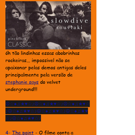
óh tão lindinhas essas abobrinhas 
rockeiras... impossivel não se 
apaixonar pelas demos antigas deles 
principalmente pela versão de 
stephanie says
 do velvet 
underground!!!
☮☆●♫★♥☆♪☮☆●♫★♥☆♪☮☆●♫★♥☆
♪☮☆●♫★♥☆♪☮☆●♫★♥☆♪☮☆●♫★♥
☆♪☮☆●♫★♥☆♪
4- 
The point
-
O
 filme conta a 