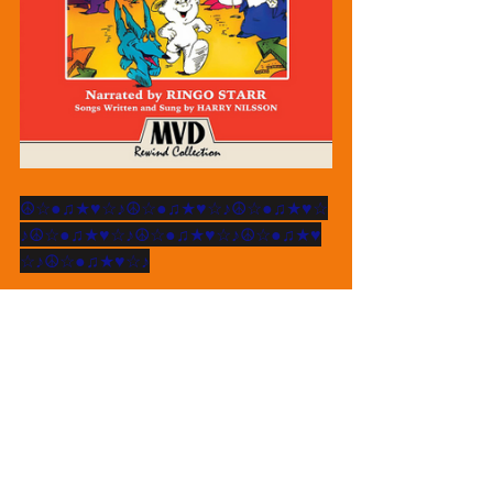
☮☆●♫★♥☆♪☮☆●♫★♥☆♪☮☆●♫★♥☆
♪☮☆●♫★♥☆♪☮☆●♫★♥☆♪☮☆●♫★♥
☆♪☮☆●♫★♥☆♪
5-
 E por último mas não menos 
importante, 
“Aquela mistura”
 um 
filme que retrata um período fértil 
da comunidade jovem e rockeira de 
Florianópolis. Conta sobre os bares 
que abrigavam essa galera na lagoa 
da conceição, é um filme muito bom 