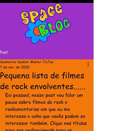
Post
Senhorito Senhor Mister TicTac
7 de nov. de 2020
Pequena lista de filmes
de rock envolventes......
Eai pessoal, nesse post vou falar um 
pouco sobre filmes de rock e 
rockumentarios em que eu me 
interesso e acho que vocês podem se 
interessar também. Clique nos títulos 
para ser redirecionado para os 