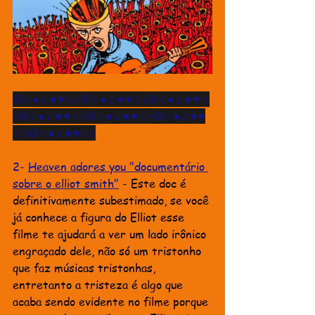
☮☆●♫★♥☆♪☮☆●♫★♥☆♪☮☆●♫★♥☆
♪☮☆●♫★♥☆♪☮☆●♫★♥☆♪☮☆●♫★♥
☆♪☮☆●♫★♥☆♪
2- 
Heaven adores you "documentário 
sobre o elliot smith"
 - Este doc é 
definitivamente subestimado, se você 
já conhece a figura do Elliot esse 
filme te ajudará a ver um lado irônico 
engraçado dele, não só um tristonho 
que faz músicas tristonhas, 
entretanto a tristeza é algo que 
acaba sendo evidente no filme porque 